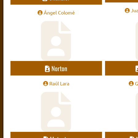
Jua
Ángel Colomé
Norton
Raúl Lara
G