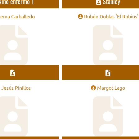
Niño enfermo 1
Stanley
ema Carballedo
Rubén Doblas 'El Rubius'
Jesús Pinillos
Margot Lago