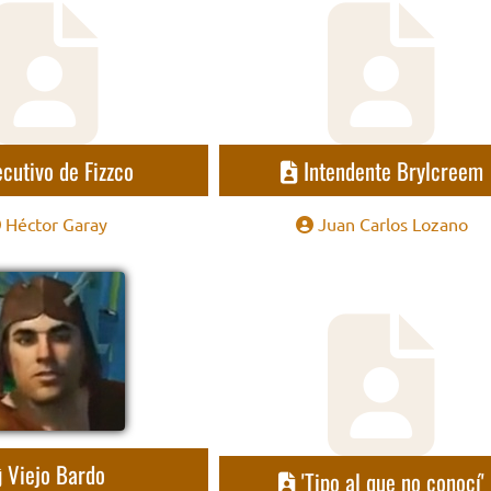
ecutivo de Fizzco
Intendente Brylcreem
Héctor Garay
Juan Carlos Lozano
Viejo Bardo
'Tipo al que no conocí'