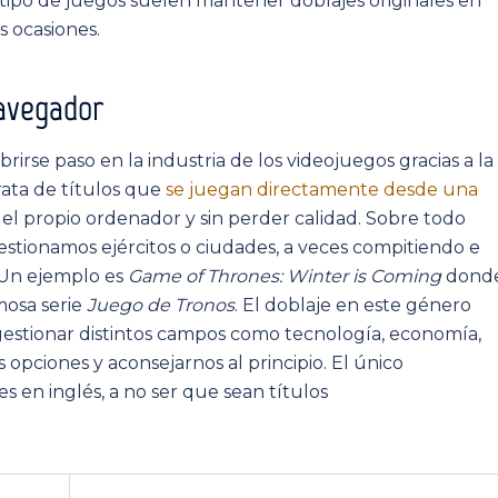
tipo de juegos suelen mantener doblajes originales en
s ocasiones.
navegador
rse paso en la industria de los videojuegos gracias a la
rata de títulos que
se juegan directamente desde una
n el propio ordenador y sin perder calidad. Sobre todo
stionamos ejércitos o ciudades, a veces compitiendo e
 Un ejemplo es
Game of Thrones: Winter is Coming
dond
mosa serie
Juego de Tronos
. El doblaje en este género
gestionar distintos campos como tecnología, economía,
es opciones y aconsejarnos al principio. El único
 en inglés, a no ser que sean títulos