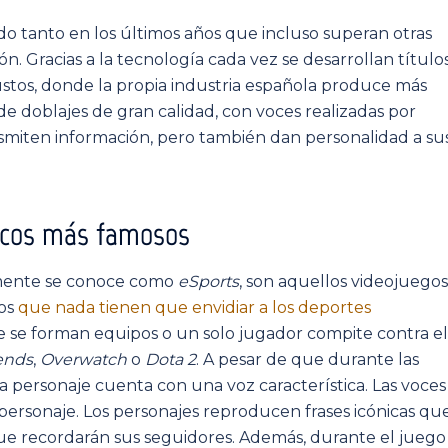
do tanto en los últimos años que incluso superan otras
ión. Gracias a la tecnología cada vez se desarrollan título
gustos, donde la propia industria española produce más
de doblajes de gran calidad, con voces realizadas por
ansmiten información, pero también dan personalidad a su
nicos más famosos
rmente se conoce como
eSports
, son aquellos videojuegos
vos
que nada tienen que envidiar a los deportes
e se forman equipos o un solo jugador compite contra el
ends
,
Overwatch
o
Dota 2
. A pesar de que durante las
da personaje cuenta con una voz característica. Las voces
 personaje. Los personajes reproducen frases icónicas qu
que recordarán sus seguidores. Además, durante el juego