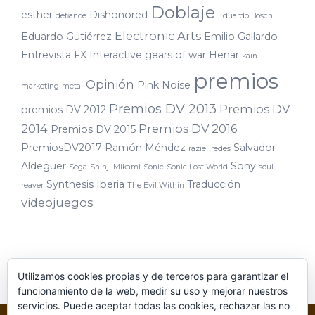
Doblaje
esther
Dishonored
defiance
Eduardo Bosch
Electronic Arts
Eduardo Gutiérrez
Emilio Gallardo
Entrevista
FX Interactive
gears of war
Henar
kain
premios
Opinión
Pink Noise
marketing
metal
Premios DV 2013
Premios DV
premios DV 2012
2014
Premios DV 2016
Premios DV 2015
PremiosDV2017
Ramón Méndez
Salvador
raziel
redes
Aldeguer
Sony
Sega
Shinji Mikami
Sonic
Sonic Lost World
soul
Synthesis Iberia
Traducción
reaver
The Evil Within
videojuegos
Utilizamos cookies propias y de terceros para garantizar el
funcionamiento de la web, medir su uso y mejorar nuestros
servicios. Puede aceptar todas las cookies, rechazar las no