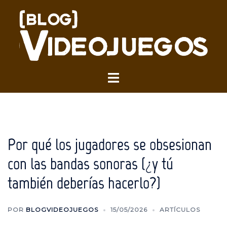
Saltar
al
contenido
Alternar
menú
Por qué los jugadores se obsesionan
con las bandas sonoras (¿y tú
también deberías hacerlo?)
POR
BLOGVIDEOJUEGOS
15/05/2026
ARTÍCULOS