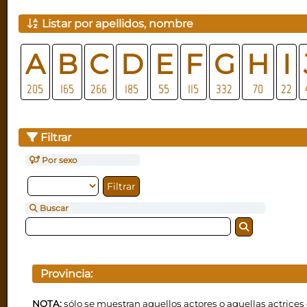
Listar por apellidos, nombre
A
B
C
D
E
F
G
H
I
205
165
266
185
55
115
332
70
22
Filtrar
Por sexo
Buscar
Provincia:
NOTA:
sólo se muestran aquellos actores o aquellas actrices