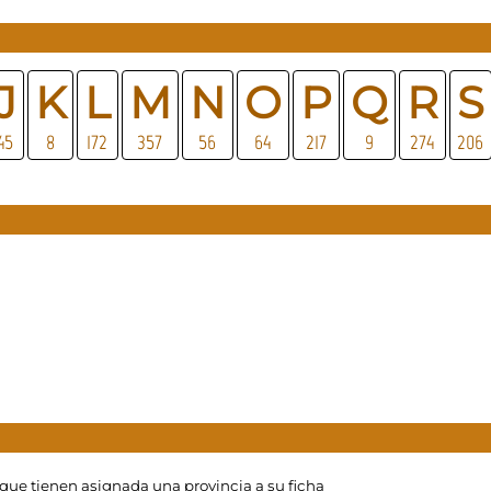
J
K
L
M
N
O
P
Q
R
S
45
8
172
357
56
64
217
9
274
206
 que tienen asignada una provincia a su ficha