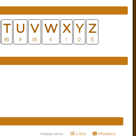
T
U
V
W
X
Y
Z
80
8
116
6
1
12
15
Lista
Mosaico
Mostrar como